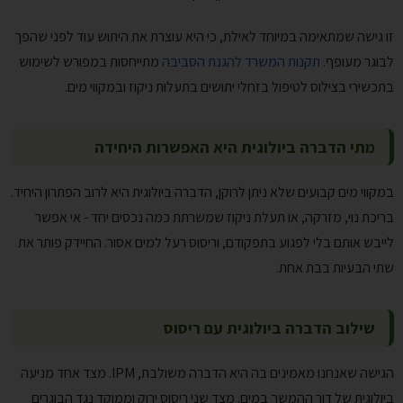
זו גישה שמתאימה במיוחד לאילת, כי היא עוצרת את היתוש עוד לפני שהפך
לבוגר מעופף.
תקנות המשרד להגנת הסביבה
מתייחסות במפורש לשימוש
בתכשירי בצילוס לטיפול בזחלי יתושים בתעלות ניקוז ובמקווי מים.
מתי הדברה ביולוגית היא האפשרות היחידה
במקווי מים קבועים שלא ניתן לרוקן, הדברה ביולוגית היא לרוב הפתרון היחיד.
בריכת נוי, מזרקה, או תעלת ניקוז שמשרתת כמה נכסים יחד - אי אפשר
לייבש אותם בלי לפגוע בתפקודם, וריסוס רעל למים אסור. החיידק פותר את
שתי הבעיות בבת אחת.
שילוב הדברה ביולוגית עם ריסוס
הגישה שאנחנו מאמינים בה היא הדברה משולבת, IPM. מצד אחד מניעה
ביולוגית של דור ההמשך במים. מצד שני ריסוס ירוק וממוקד נגד הבוגרים