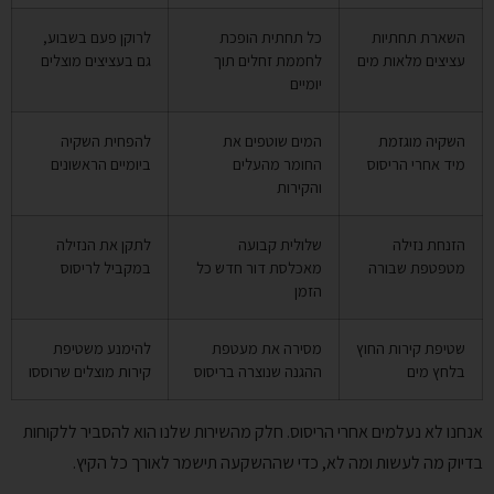
השארת תחתיות
כל תחתית הופכת
לרוקן פעם בשבוע,
עציצים מלאות מים
לחממת זחלים תוך
גם בעציצים מוצלים
יומיים
השקיה מוגזמת
המים שוטפים את
להפחית השקיה
מיד אחרי הריסוס
החומר מהעלים
ביומיים הראשונים
והקירות
הזנחת נזילה
שלולית קבועה
לתקן את הנזילה
מטפטפת שבורה
מאכלסת דור חדש כל
במקביל לריסוס
הזמן
שטיפת קירות החוץ
מסירה את מעטפת
להימנע משטיפת
בלחץ מים
ההגנה שנוצרה בריסוס
קירות מוצלים שרוססו
אנחנו לא נעלמים אחרי הריסוס. חלק מהשירות שלנו הוא להסביר ללקוחות
בדיוק מה לעשות ומה לא, כדי שההשקעה תישמר לאורך כל הקיץ.