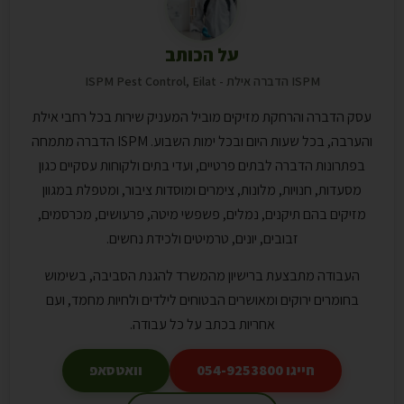
על הכותב
ISPM הדברה אילת - ISPM Pest Control, Eilat
עסק הדברה והרחקת מזיקים מוביל המעניק שירות בכל רחבי אילת
והערבה, בכל שעות היום ובכל ימות השבוע. ISPM הדברה מתמחה
בפתרונות הדברה לבתים פרטיים, ועדי בתים ולקוחות עסקיים כגון
מסעדות, חנויות, מלונות, צימרים ומוסדות ציבור, ומטפלת במגוון
מזיקים בהם תיקנים, נמלים, פשפשי מיטה, פרעושים, מכרסמים,
זבובים, יונים, טרמיטים ולכידת נחשים.
העבודה מתבצעת ברישיון מהמשרד להגנת הסביבה, בשימוש
בחומרים ירוקים ומאושרים הבטוחים לילדים ולחיות מחמד, ועם
אחריות בכתב על כל עבודה.
חייגו 054-9253800
וואטסאפ