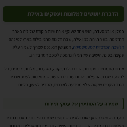
הדברת יתושים למלונות ועסקים באילת
במלון או במסעדה, יתוש אחד שעוקץ אורח שווה ביקורת שלילית באתר
ההזמנות. בעיר תיירות כמו אילת, שבה הלינות מהמובילות בארץ לפי נתוני
הלשכה המרכזית לסטטיסטיקה
, המוניטין הוא נכס שצריך לשמור עליו.
עקיצה בפינת הישיבה של המלון נהפכת לכוכב חסר בדירוג.
אנחנו מתמחים בפתרונות הדברה לבתי קפה, מסעדות, מלונות וצימרים, בלי
לפגוע בשגרת הפעילות. אנחנו עובדים בשעות שמתאימות לעסק ויוצרים
הגנה היקפית שקטה שלא מפריעה לאורחים, מסביב לשעון, כל יום.
שמירה על המוניטין של עסקי תיירות
היעד הוא פשוט. שאף אורח לא ירגיש יתוש בשטחים הציבוריים. אנחנו בונים
מעטפת הגנה סביב הבריכה, פינות הישיבה והכניסות, ומטפלים במקורות