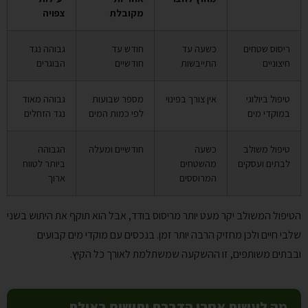
מקובלת
צפויה
ריסוס שטחים
כשעה עד
חודש עד
גבוהה נגד
חיצוניים
התייבשות
חודשיים
הבוגרים
טיפול ביולוגי
אין צורך בפינוי
מספר שבועות
גבוהה מאוד
במוקדי מים
לפי כמות המים
נגד הזחלים
טיפול משולב
כשעה
חודשיים ומעלה
הגבוהה
לבתים ועסקים
מהשטחים
ביותר לטווח
המרוססים
ארוך
הטיפול המשולב יקר מעט יותר מריסוס בודד, אבל הוא תוקף את היתוש בשני
שלבי חיים ולכן מחזיק הרבה יותר זמן. בנכסים עם מוקדי מים קבועים
ובבתים משותפים, זו ההשקעה שמשתלמת לאורך כל הקיץ.
מה לעשות אחרי הדברת יתושים באילת