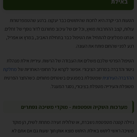
באילת
הטעות הכי יקרה היא לחכות שהיתושים כבר יעקצו. ברגע שהטמפרטורות
עולות, קצב ההתרבות מואץ, וכל יום של עיכוב מתורגם לדור נוסף של זחלים.
אנחנו ממליצים להתחיל את הטיפול כבר בתחילת האביב, במרץ או אפריל,
רגע לפני שהחום פותח את העונה.
הטיפול הפרטי שלכם משלים את העבודה של הרשות. עיריית אילת מנהלת
ניטור והדברה במרחב הציבורי. אפשר לקרוא על תחומי האחריות של
מחלקת
ההדברה העירונית
שמטפלת במפגעים בשטחים פתוחים. כשהחצר הפרטית
מטופלת והעירייה מטפלת בציבורי, נסגר המעגל.
מערכות השקיה וטפטפות - מוקדי משיכה נסתרים
נזילה קטנה מטפטפת נשברת, או שלולית זעירה מתחת לשיח, הן מוקד
משיכה ראשי ליתוש באילת. היתוש מוצא אותן תוך שעות גם אם אתם לא