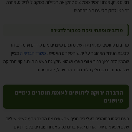
רואים אותן. אנחנו תמיד ממליצים לתקן את הנזילות במקביל לריסוס. אחרת
זה כמו לרוקן דלי עם חור בתחתית.
מרזבים ופתחי ניקוז כמקור לדגירה
מרזבים סתומים ופתחי ניקוז של מזגנים מייצרים מים קרירים ועומדים, וזו
סביבת הגידול האהובה על יתוש הטיגריס האסייתי.
משרד הבריאות
מציין
שהמין הזה נפוץ ברוב אזורי הארץ ושהוא עוקץ גם בשעות היום. ניקוי ותחזוקה
של המרזבים הם חלק בלתי נפרד מהטיפול, לא תוספת.
הדברה ירוקה ליתושים לעומת חומרים כימיים
מיושנים
פעם ריססו בחומרים בעלי ריח חריף שהשאירו את החצר מחוץ לשימוש ליום
שלם ולפעמים יותר. אנחנו לא עובדים ככה. אנחנו עובדים בלעדית עם