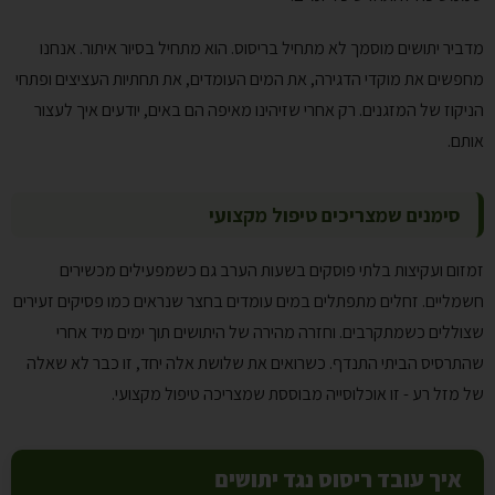
מדביר יתושים מוסמך לא מתחיל בריסוס. הוא מתחיל בסיור איתור. אנחנו
מחפשים את מוקדי הדגירה, את המים העומדים, את תחתיות העציצים ופתחי
הניקוז של המזגנים. רק אחרי שזיהינו מאיפה הם באים, יודעים איך לעצור
אותם.
סימנים שמצריכים טיפול מקצועי
זמזום ועקיצות בלתי פוסקים בשעות הערב גם כשמפעילים מכשירים
חשמליים. זחלים מתפתלים במים עומדים בחצר שנראים כמו פסיקים זעירים
שצוללים כשמתקרבים. וחזרה מהירה של היתושים תוך ימים מיד אחרי
שהתרסיס הביתי התנדף. כשרואים את שלושת אלה יחד, זו כבר לא שאלה
של מזל רע - זו אוכלוסייה מבוססת שמצריכה טיפול מקצועי.
איך עובד ריסוס נגד יתושים