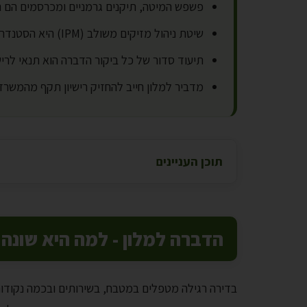
פשפש המיטה, תיקנים גרמניים ומכרסמים הם המ
שיטת ניהול מזיקים משולב (IPM) היא הסטנדרט לעבודה במלון, עם דגש על ניטור קבוע, איטום מקורות כניסה וחומרים ירוקים ומאושרים
תיעוד סדור של כל ביקור הדברה הוא תנאי לר
מדביר למלון חייב להחזיק רישיון תקף מהמש
תוכן העניינים
הדברה למלון - למה היא שונה
בדירה רגילה מטפלים במטבח, בשירותים ובכמה נקודות