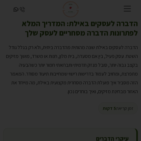
054-9253800
הדברה לעסקים באילת: המדריך המלא
לפתרונות הדברה מסחריים לעסק שלך
הדברה לעסקים באילת שונה מהותית מהדברה ביתית, ולא רק בגלל גודל
השטח. עסק פעיל, בין אם מסעדה, בית מלון, חנות או משרד, מושך מזיקים
בקצב גבוה יותר, סובל מנזק תדמיתי ותברואתי חמור יותר כשהבעיה
מתפרצת, ומחויב לעמוד בדרישות רישוי שמחייבות תיעוד מסודר. המאמר
הזה מסביר איך פועלת הדברה מסחרית מקצועית באילת, מה מייחד את
האזור מבחינת מזיקים, ואיך בוחרים נכון.
זמן קריאה
5 דקות
עיקרי הדברים