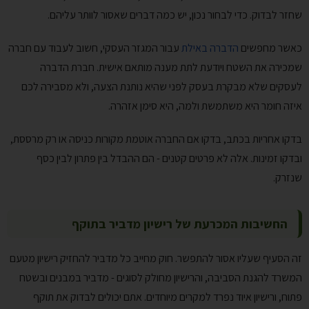
שחזר לבדוק. כדי לבחור נכון, יש כמה דברים שאסור לוותר עליהם.
כאשר מחפשים
הדברה באילת
עבור המגזר העסקי, חשוב לעבוד עם חברה
שמכירה את השטח ויודעת לתת מענה מותאם אישית. חברת הדברה
לעסקים שלא מבקרת בעסק לפני שהיא נותנת הצעה, ולא מסבירה לכם
איזה חומר היא משתמשת ולמה, היא סימן אזהרה.
בדקו אחריות בכתב, בדקו אם החברה אוטמת מקורות כניסה או רק מרססת,
ובדקו זמינות. אלה לא פרטים קטנים - הם ההבדל בין פתרון לבין כסף
שנזרק.
החשיבות המכרעת של רישיון מדביר בתוקף
זה הסעיף שעליו אסור להתפשר. חוק מחייב כל מדביר להחזיק רישיון מטעם
המשרד להגנת הסביבה, והרישיון מחולק לסוגים - מדביר במבנים ובשטח
פתוח, ורישיון איוד נפרד למקרים מיוחדים. אתם יכולים לבדוק את תוקף