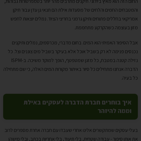
החום הזה הוא מאיץ ביולוגי. תיקנים מתרבים מהר יותר בטמפרטורות גבוהות,
והמטבחים החמים והלחים של מסעדות אילת הם תנאי גן עדן עבור תיקן
אמריקאי בחללים פתוחים ותיקן גרמני בחריצי הציוד. נמלים יוצאות לחפש
מזון בעוצמה כשהקרקע מתחממת.
אבל הסיפור האמיתי הוא המים. בחום מדברי, מכרסמים, נמלים ותיקנים
נכנסים פנימה לא רק בשביל אוכל אלא בעיקר בשביל מים צוננים וצל. כל
נזילה קטנה במטבח, כל מזגן שמטפטף, הופך למוקד משיכה. ב-ISPM
הדברה אנחנו מתחילים כל סיור באיתור מקורות המים האלה, כי שם מתחילה
כל בעיה.
איך בוחרים חברת הדברה לעסקים באילת
וממה להיזהר
בעלי עסקים שמתקשרים אלינו אחרי שעבדו עם חברה אחרת מספרים לרוב
את אותו סיפור - עבודה שטחית, בלי תיעוד, בלי אחריות בכתב, ובלי מישהו