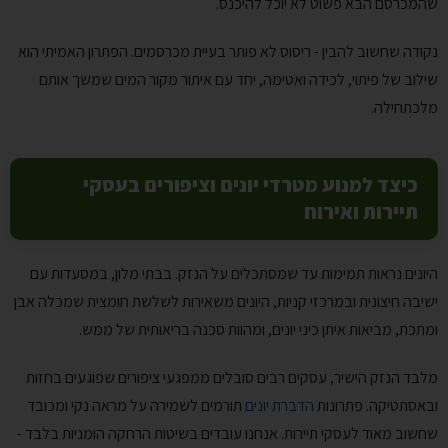
שהמכרסם הבא פשוט לא יוכל להיכנס.
נקודה שחשוב להבין - ריסוס לא פותר בעיית מכרסמים. הפתרון האמיתי הוא
שילוב של פיתוי, לכידה ואטימה, יחד עם איתור מקור המים שמשך אותם
מלכתחילה.
כיצד למנוע מטרדי יונים וציפורים בעסקי
תיירות ואירוח
היונים נראות תמימות עד שמסתכלים על הנזק. בבתי מלון, במסעדות עם
ישיבה חיצונית ובמרכזי קניות, היונים משאירות לשלשת חומצית שמכלה אבן
ומתכת, מביאות איתן כיני יונים, ומהוות סכנה בריאותית של ממש.
מלבד הנזק הישיר, עסקים רבים סובלים ממפגעי ציפורים שפוגעים בחזות
ובאסתטיקה. פתרונות
הדברת יונים
תורמים לשמירה על מראה נקי ומכובד
שחשוב מאוד לעסקי תיירות. אנחנו עובדים בשיטות הרחקה הומניות בלבד -