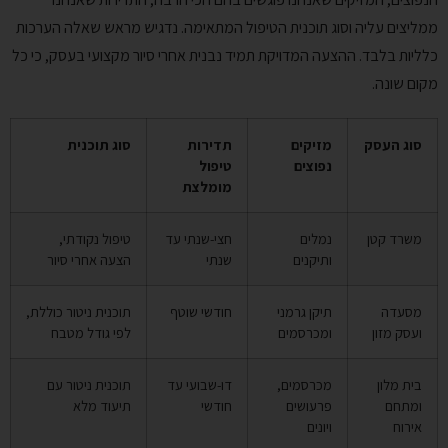
ממליצים עליה וסוג תוכנית הטיפול המתאימה. נדגיש מראש שאלה הערכות
כלליות בלבד. ההצעה המדויקת תמיד נבנית אחרי סיור מקצועי בעסק, כי כל
מקום שונה.
סוג העסק
מזיקים
תדירות
סוג תוכנית
נפוצים
טיפול
מומלצת
משרד קטן
נמלים
חצי-שנתי עד
טיפול נקודתי,
ותיקנים
שנתי
הצעה אחרי סיור
מסעדה
תיקן גרמני
חודשי שוטף
תוכנית ניטור כוללת,
ועסק מזון
ומכרסמים
לפי גודל מטבח
בית מלון
מכרסמים,
דו-שבועי עד
תוכנית ניטור עם
ומתחם
פרעושים
חודשי
תיעוד מלא
אירוח
ויונים