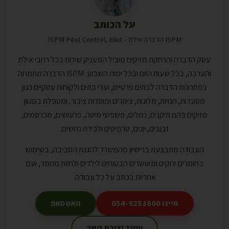
על הכותב
ISPM הדברה אילת - ISPM Pest Control, Eilat
עסק הדברה והרחקת מזיקים מוביל המעניק שירות בכל רחבי אילת
והערבה, בכל שעות היום ובכל ימות השבוע. ISPM הדברה מתמחה
בפתרונות הדברה לבתים פרטיים, ועדי בתים ולקוחות עסקיים כגון
מסעדות, חנויות, מלונות, צימרים ומוסדות ציבור, ומטפלת במגוון
מזיקים בהם תיקנים, נמלים, פשפשי מיטה, פרעושים, מכרסמים,
זבובים, יונים, טרמיטים ולכידת נחשים.
העבודה מתבצעת ברישיון מהמשרד להגנת הסביבה, בשימוש
בחומרים ירוקים ומאושרים הבטוחים לילדים ולחיות מחמד, ועם
אחריות בכתב על כל עבודה.
חייגו 054-9253800
וואטסאפ
עמוד יצירת קשר