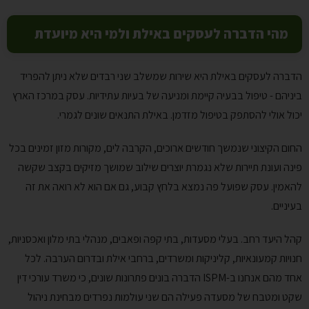
מהי הדברה לעסקים באילת ולמי היא מיועדת
הדברה לעסקים באילת היא שירות שמשלב שני רבדים שלא ניתן להפריד
ביניהם - טיפול בבעיה קיימת ומניעה של בעיות עתידיות. עסק במרכז הארץ
יכול אולי להסתפק בטיפול מזדמן. באילת התנאים שונים לגמרי.
החום הקיצוני שנמשך חודשים ארוכים, הקרבה לים, מקורות מזון זמינים בכל
פינה ועונת תיירות שלא נגמרת יוצרים שילוב שמושך מזיקים בקצב שקשה
להאמין. עסק שפועל פה נמצא בלחץ קבוע, גם אם הוא לא רואה את זה
בעיניים.
קהל היעד רחב. בעלי מסעדות, בתי קפה ופאבים, מנהלי בתי מלון ואכסניות,
חנויות קמעונאיות, קליניקות ומשרדים, ברחבי אילת ובדרום הערבה. לכל
אחד מהם אנחנו ב-ISPM הדברה בונים פתרונות שונים, כי משרד עורכי דין
שקט ומטבח של מסעדה פעילה הם שני עולמות נפרדים מבחינת ניהול