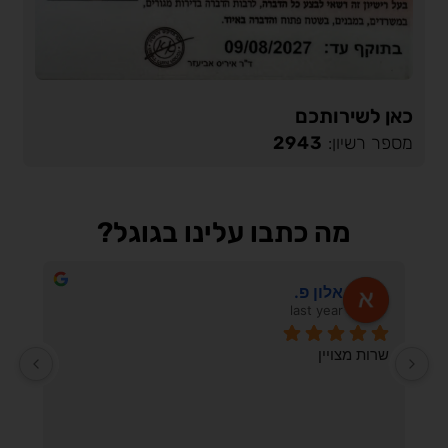
כאן לשירותכם
מספר רשיון:
2943
מה כתבו עלינו בגוגל?
Daria K.
last year
המדביר הכי טוב בארץ דווקא נימצא באילת אין עליך 
אלוף